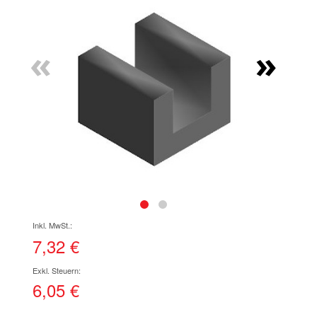
Ende
der
Bildgalerie
«
»
springen
Zum
Anfang
der
7,32 €
Bildgalerie
springen
6,05 €