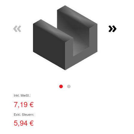
Ende
der
Bildgalerie
«
»
springen
Zum
Anfang
der
7,19 €
Bildgalerie
springen
5,94 €