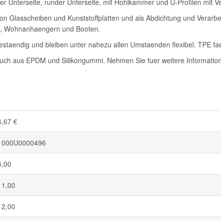
 Unterseite, runder Unterseite, mit Hohlkammer und U-Profilen mit Ver
 Glasscheiben und Kunststoffplatten und als Abdichtung und Verarbei
n, Wohnanhaengern und Booten.
staendig und bleiben unter nahezu allen Umstaenden flexibel. TPE fae
auch aus EPDM und Silikongummi. Nehmen Sie fuer weitere Informatione
6,67 €
1000U0000496
5,00
11,00
12,00