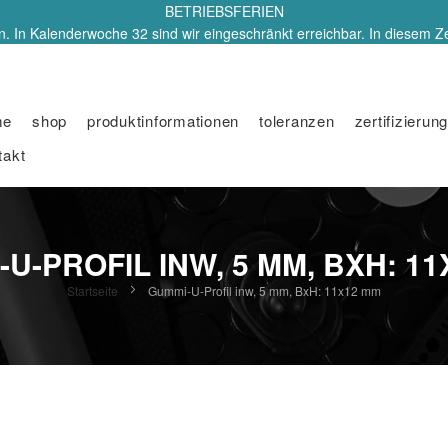
BETRIEBSFERIEN
. In Kalenderwoche 32 sind wir eingeschränkt erreichbar. In diesem Z
me
shop
produktinformationen
toleranzen
zertifizierung
takt
U-PROFIL INW, 5 MM, BXH: 1
Startseite
Gummi-U-Profil inw, 5 mm, BxH: 11x12 mm