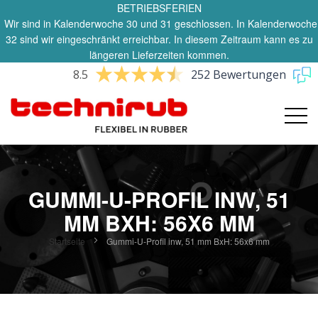
BETRIEBSFERIEN
Wir sind in Kalenderwoche 30 und 31 geschlossen. In Kalenderwoche
32 sind wir eingeschränkt erreichbar. In diesem Zeitraum kann es zu
längeren Lieferzeiten kommen.
8.5
252 Bewertungen
GUMMI-U-PROFIL INW, 51
MM BXH: 56X6 MM
Startseite
Gummi-U-Profil inw, 51 mm BxH: 56x6 mm
Zum