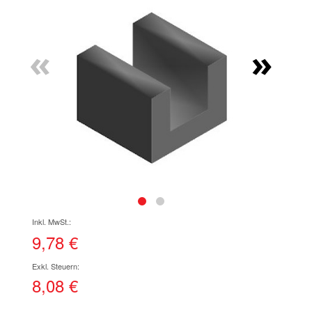
Ende
der
Bildgalerie
«
»
springen
Zum
Anfang
der
9,78 €
Bildgalerie
springen
8,08 €