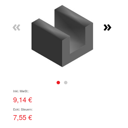
Ende
der
Bildgalerie
«
»
springen
Zum
Anfang
der
9,14 €
Bildgalerie
springen
7,55 €