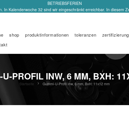
BETRIEBSFERIEN
. In Kalenderwoche 32 sind wir eingeschränkt erreichbar. In diesem Z
me
shop
produktinformationen
toleranzen
zertifizierung
takt
U-PROFIL INW, 6 MM, BXH: 1
Startseite
Gummi-U-Profil inw, 6 mm, BxH: 11x12 mm