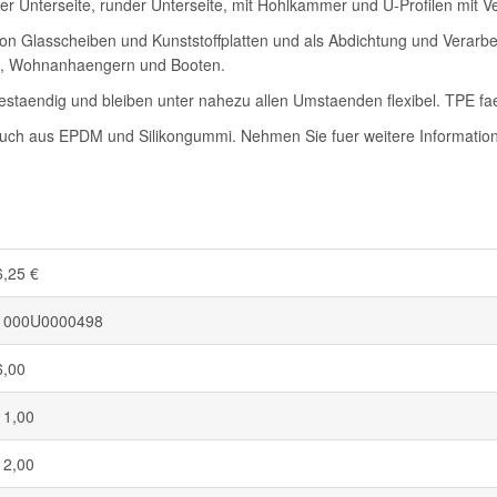
 Unterseite, runder Unterseite, mit Hohlkammer und U-Profilen mit Ver
 Glasscheiben und Kunststoffplatten und als Abdichtung und Verarbei
n, Wohnanhaengern und Booten.
staendig und bleiben unter nahezu allen Umstaenden flexibel. TPE fae
auch aus EPDM und Silikongummi. Nehmen Sie fuer weitere Informatione
6,25 €
1000U0000498
6,00
11,00
12,00