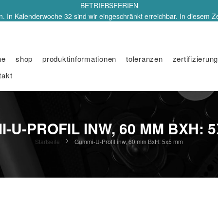
BETRIEBSFERIEN
. In Kalenderwoche 32 sind wir eingeschränkt erreichbar. In diesem Z
me
shop
produktinformationen
toleranzen
zertifizierung
takt
-U-PROFIL INW, 60 MM BXH: 
Startseite
Gummi-U-Profil inw, 60 mm BxH: 5x5 mm