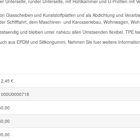
 Unterseite, runder Unterseite, mit Hohlkammer und U-Profilen mit Ver
 Glasscheiben und Kunststoffplatten und als Abdichtung und Verarbe
el der Schifffahrt, dem Maschinen- und Karosseriebau, Wohnwagen, W
staendig und bleiben unter nahezu allen Umstaenden flexibel. TPE fae
auch aus EPDM und Silikongummi. Nehmen Sie fuer weitere Informatione
12,45 €
1000U0000718
50,00
60,00
35,00