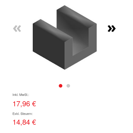
Ende
der
Bildgalerie
«
»
springen
Zum
Anfang
der
17,96 €
Bildgalerie
springen
14,84 €