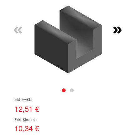
Ende
der
Bildgalerie
«
»
springen
Zum
Anfang
der
12,51 €
Bildgalerie
springen
10,34 €