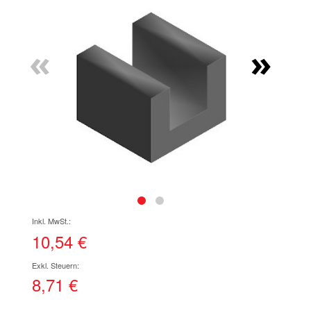
Ende
der
Bildgalerie
«
»
springen
Zum
Anfang
der
10,54 €
Bildgalerie
springen
8,71 €