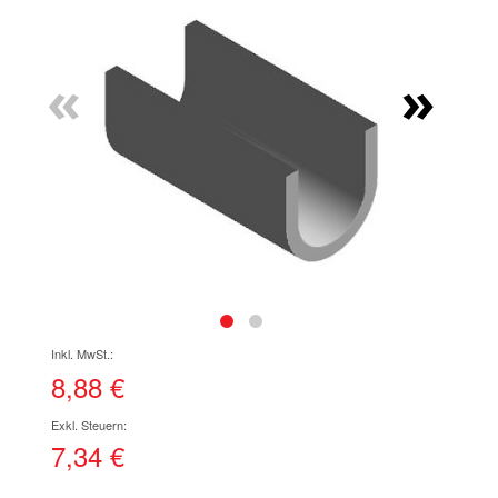
Ende
der
Bildgalerie
«
»
springen
Zum
Anfang
der
8,88 €
Bildgalerie
springen
7,34 €