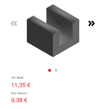
Ende
der
Bildgalerie
«
»
springen
Zum
Anfang
der
11,35 €
Bildgalerie
springen
9,38 €