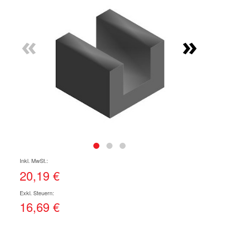
Ende
der
Bildgalerie
«
»
springen
Zum
Anfang
der
20,19 €
Bildgalerie
springen
16,69 €