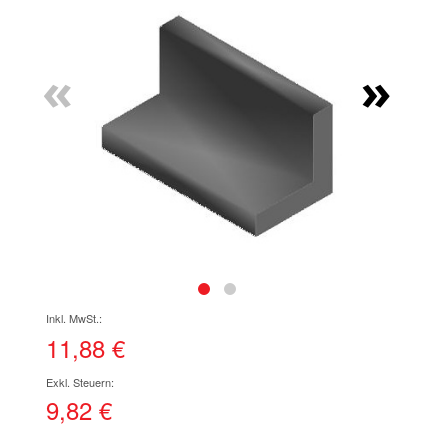
Ende
der
Bildgalerie
«
»
springen
Zum
Anfang
der
11,88 €
Bildgalerie
springen
9,82 €