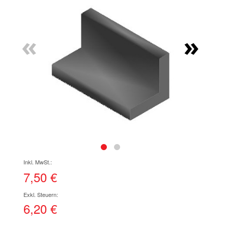
Ende
der
Bildgalerie
«
»
springen
Zum
Anfang
der
7,50 €
Bildgalerie
springen
6,20 €