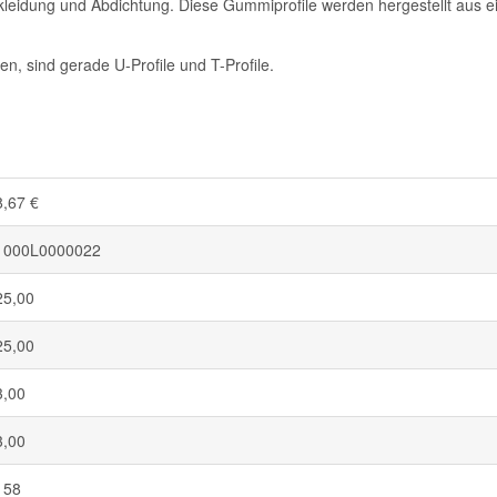
ekleidung und Abdichtung. Diese Gummiprofile werden hergestellt aus e
n, sind gerade U-Profile und T-Profile.
8,67 €
1000L0000022
25,00
25,00
3,00
3,00
158