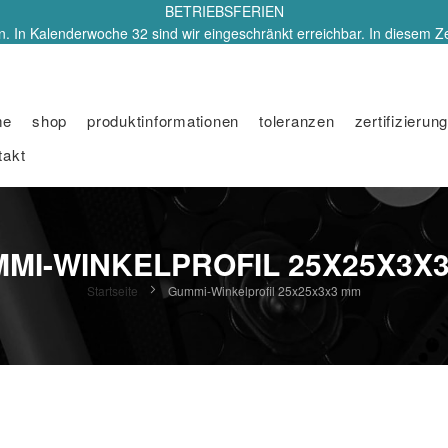
BETRIEBSFERIEN
. In Kalenderwoche 32 sind wir eingeschränkt erreichbar. In diesem Z
me
shop
produktinformationen
toleranzen
zertifizierung
takt
MI-WINKELPROFIL 25X25X3X
Startseite
Gummi-Winkelprofil 25x25x3x3 mm