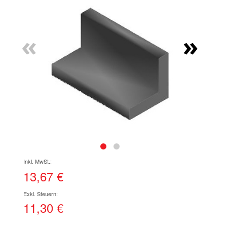
Ende
der
Bildgalerie
«
»
springen
Zum
Anfang
der
13,67 €
Bildgalerie
springen
11,30 €