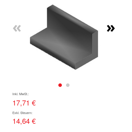
Ende
der
Bildgalerie
«
»
springen
Zum
Anfang
der
17,71 €
Bildgalerie
springen
14,64 €