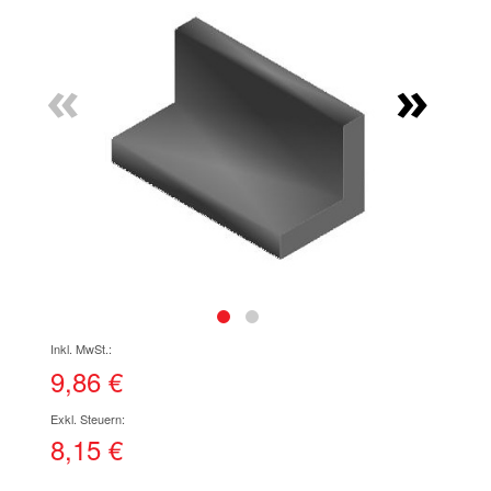
Ende
der
Bildgalerie
«
»
springen
Zum
Anfang
der
9,86 €
Bildgalerie
springen
8,15 €