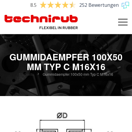
8.5
252 Bewertungen
GUMMIDAEMPFER 100X50
MM TYP C M16X16
Startseite
Gummidaempfer 100x50 mm Typ C M16x16
Zum
Ende
der
Bildgalerie
springen