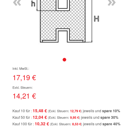
«
»
Zum
Anfang
der
17,19 €
Bildgalerie
springen
14,21 €
15,48 €
Kauf 10 für
jeweils und
spare
10
%
12,79 €
12,04 €
Kauf 50 für
jeweils und
spare
30
%
9,95 €
10,32 €
Kauf 100 für
jeweils und
spare
40
%
8,53 €