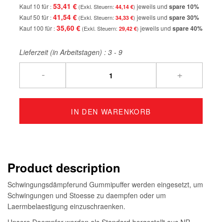
53,41 €
Kauf 10 für
jeweils und
spare
10
%
44,14 €
41,54 €
Kauf 50 für
jeweils und
spare
30
%
34,33 €
35,60 €
Kauf 100 für
jeweils und
spare
40
%
29,42 €
Lieferzeit (in Arbeitstagen) :
3 - 9
-
+
IN DEN WARENKORB
Product description
Schwingungsdämpferund Gummipuffer werden eingesetzt, um
Schwingungen und Stoesse zu daempfen oder um
Laermbelaestigung einzuschraenken.
Unsere Daempfer werden als Standard hergestellt aus NR