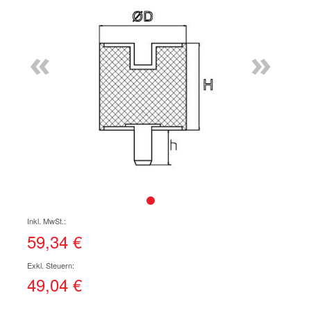
Ende
der
Bildgalerie
«
»
springen
Zum
Anfang
der
59,34 €
Bildgalerie
springen
49,04 €