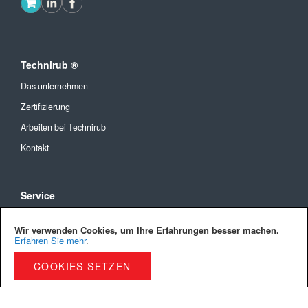
Technirub ®
Das unternehmen
Zertifizierung
Arbeiten bei Technirub
Kontakt
Service
Allgemeine Geschäftsbedingungen
Wir verwenden Cookies, um Ihre Erfahrungen besser machen.
Versandkosten und Lieferung
Erfahren Sie mehr
.
Bezahlmöglichkeiten
COOKIES SETZEN
Privacy Policy
Cookies