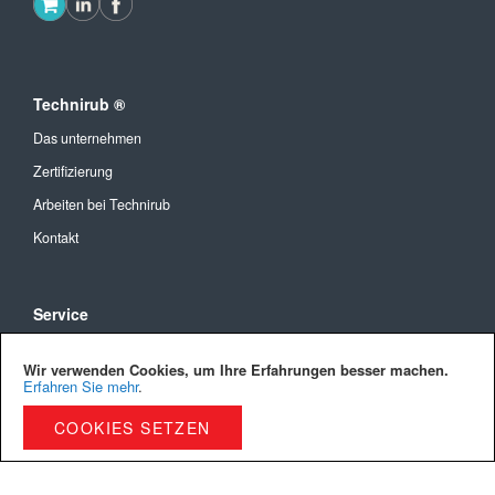
Technirub ®
Das unternehmen
Zertifizierung
Arbeiten bei Technirub
Kontakt
Service
Allgemeine Geschäftsbedingungen
Wir verwenden Cookies, um Ihre Erfahrungen besser machen.
Versandkosten und Lieferung
Erfahren Sie mehr
.
Bezahlmöglichkeiten
COOKIES SETZEN
Privacy Policy
Cookies