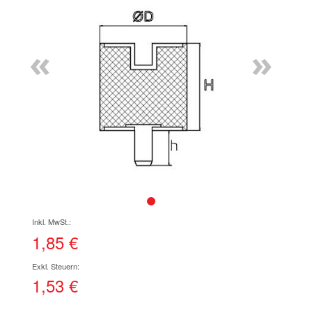
Ende
der
Bildgalerie
«
»
springen
Zum
Anfang
der
1,85 €
Bildgalerie
springen
1,53 €