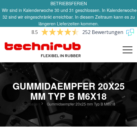
BETRIEBSFERIEN
Wir sind in Kalenderwoche 30 und 31 geschlossen. In Kalenderwoche
32 sind wir eingeschränkt erreichbar. In diesem Zeitraum kann es zu
längeren Lieferzeiten kommen.
8.5
252 Bewertungen
GUMMIDAEMPFER 20X25
MM TYP B M6X18
Startseite
Gummidaempfer 20x25 mm Typ B M6x18
Zum