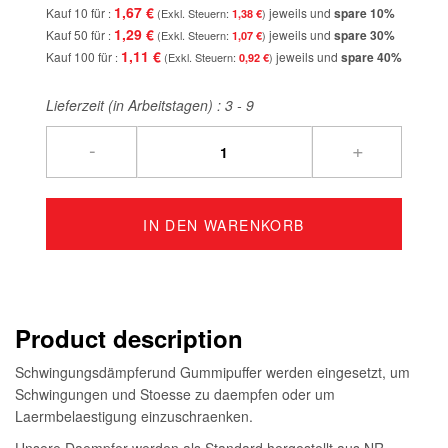
1,67 €
Kauf 10 für
jeweils und
spare
10
%
1,38 €
1,29 €
Kauf 50 für
jeweils und
spare
30
%
1,07 €
1,11 €
Kauf 100 für
jeweils und
spare
40
%
0,92 €
Lieferzeit (in Arbeitstagen) :
3 - 9
-
+
IN DEN WARENKORB
Product description
Schwingungsdämpferund Gummipuffer werden eingesetzt, um
Schwingungen und Stoesse zu daempfen oder um
Laermbelaestigung einzuschraenken.
Unsere Daempfer werden als Standard hergestellt aus NR