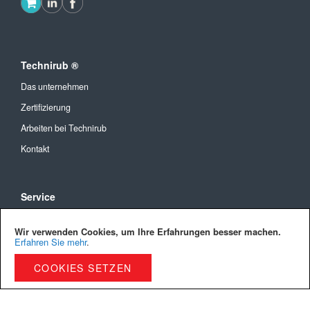
Technirub ®
Das unternehmen
Zertifizierung
Arbeiten bei Technirub
Kontakt
Service
Allgemeine Geschäftsbedingungen
Wir verwenden Cookies, um Ihre Erfahrungen besser machen.
Versandkosten und Lieferung
Erfahren Sie mehr
.
Bezahlmöglichkeiten
COOKIES SETZEN
Privacy Policy
Cookies