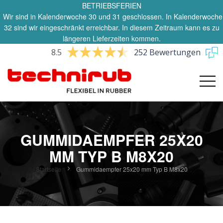
BETRIEBSFERIEN
Wir sind in Kalenderwoche 30 und 31 geschlossen. In Kalenderwoche
32 sind wir eingeschränkt erreichbar. In diesem Zeitraum kann es zu
längeren Lieferzeiten kommen.
8.5
252 Bewertungen
GUMMIDAEMPFER 25X20
MM TYP B M8X20
Startseite
Gummidaempfer 25x20 mm Typ B M8x20
Zum