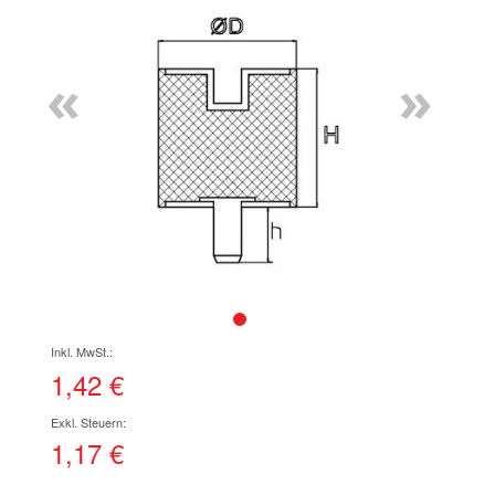
Ende
der
Bildgalerie
«
»
springen
Zum
Anfang
der
1,42 €
Bildgalerie
springen
1,17 €