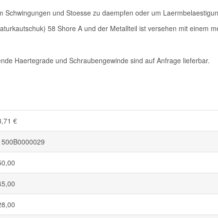
m Schwingungen und Stoesse zu daempfen oder um Laermbelaestigun
urkautschuk) 58 Shore A und der Metallteil ist versehen mit einem met
nde Haertegrade und Schraubengewinde sind auf Anfrage lieferbar.
3,71 €
1500B0000029
50,00
45,00
28,00