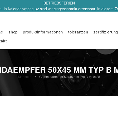
BETRIEBSFERIEN
. In Kalenderwoche 32 sind wir eingeschränkt erreichbar. In diesem Z
me
shop
produktinformationen
toleranzen
zertifizierung
takt
DAEMPFER 50X45 MM TYP B 
Startseite
Gummidaempfer 50x45 mm Typ B M10x28