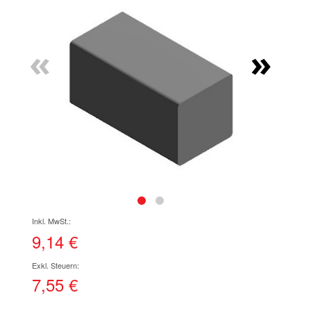
Ende
der
Bildgalerie
«
»
springen
Zum
Anfang
der
9,14 €
Bildgalerie
springen
7,55 €