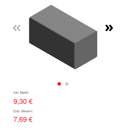
Ende
der
Bildgalerie
«
»
springen
Zum
Anfang
der
9,30 €
Bildgalerie
springen
7,69 €