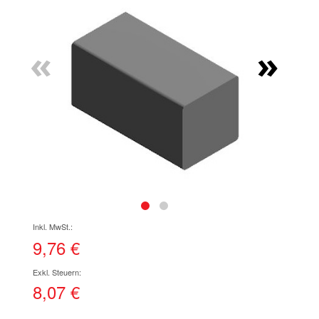
Ende
der
Bildgalerie
«
»
springen
Zum
Anfang
der
9,76 €
Bildgalerie
springen
8,07 €