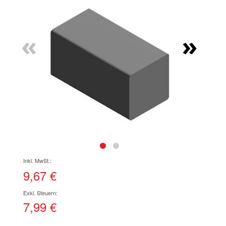
Ende
der
Bildgalerie
«
»
springen
Zum
Anfang
der
9,67 €
Bildgalerie
springen
7,99 €