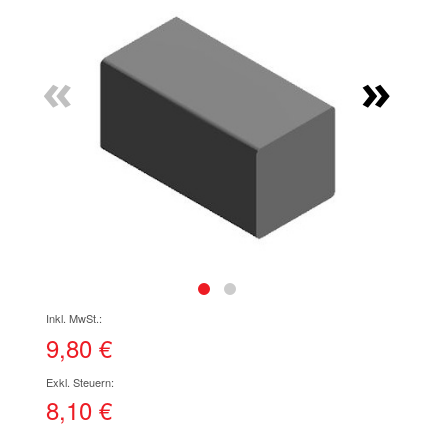
Ende
der
Bildgalerie
«
»
springen
Zum
Anfang
der
9,80 €
Bildgalerie
springen
8,10 €