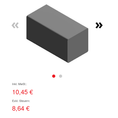
Ende
der
Bildgalerie
«
»
springen
Zum
Anfang
der
10,45 €
Bildgalerie
springen
8,64 €