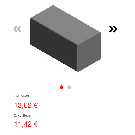
Ende
der
Bildgalerie
«
»
springen
Zum
Anfang
der
13,82 €
Bildgalerie
springen
11,42 €