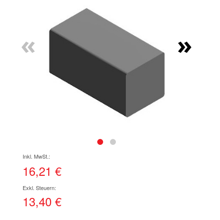
Ende
der
Bildgalerie
«
»
springen
Zum
Anfang
der
16,21 €
Bildgalerie
springen
13,40 €