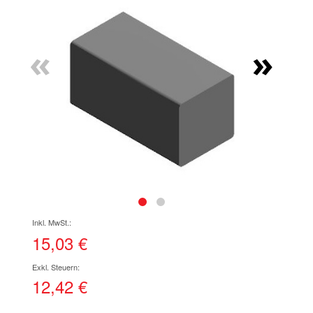
Ende
der
Bildgalerie
«
»
springen
Zum
Anfang
der
15,03 €
Bildgalerie
springen
12,42 €