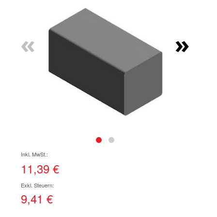
Ende
der
Bildgalerie
«
»
springen
Zum
Anfang
der
11,39 €
Bildgalerie
springen
9,41 €