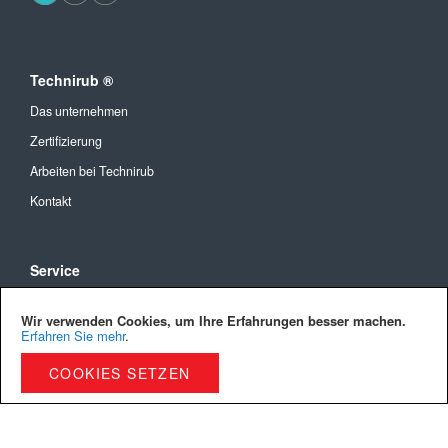
Technirub ®
Das unternehmen
Zertifizierung
Arbeiten bei Technirub
Kontakt
Service
Allgemeine Geschäftsbedingungen
Wir verwenden Cookies, um Ihre Erfahrungen besser machen.
Versandkosten und Lieferung
Erfahren Sie mehr
.
Bezahlmöglichkeiten
COOKIES SETZEN
Privacy Policy
Cookies