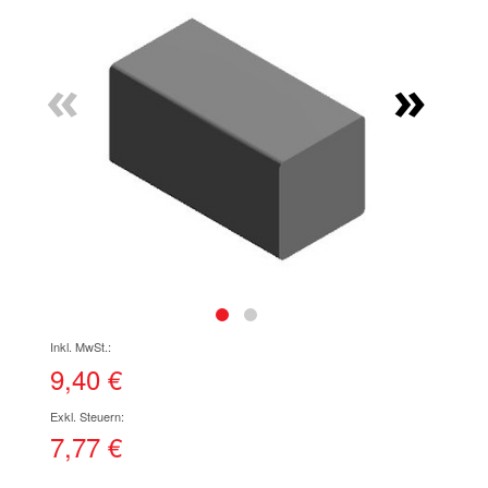
Ende
der
Bildgalerie
«
»
springen
Zum
Anfang
der
9,40 €
Bildgalerie
springen
7,77 €