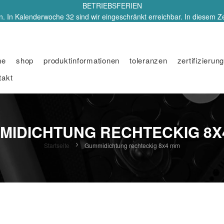
BETRIEBSFERIEN
. In Kalenderwoche 32 sind wir eingeschränkt erreichbar. In diesem Z
me
shop
produktinformationen
toleranzen
zertifizierung
takt
MIDICHTUNG RECHTECKIG 8X
Startseite
Gummidichtung rechteckig 8x4 mm