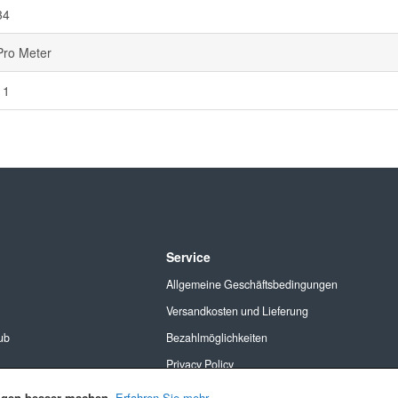
34
Pro Meter
11
Service
Allgemeine Geschäftsbedingungen
Versandkosten und Lieferung
ub
Bezahlmöglichkeiten
Privacy Policy
Cookies
ngen besser machen.
Erfahren Sie mehr
.