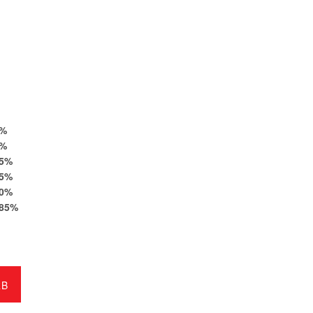
%
%
5
%
5
%
0
%
85
%
RB