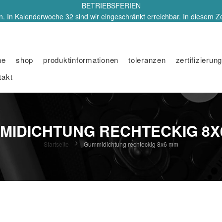
BETRIEBSFERIEN
. In Kalenderwoche 32 sind wir eingeschränkt erreichbar. In diesem Z
me
shop
produktinformationen
toleranzen
zertifizierung
takt
MIDICHTUNG RECHTECKIG 8X
Startseite
Gummidichtung rechteckig 8x6 mm