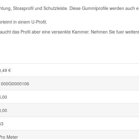
ng, Stossprofil und Schutzleiste. Diese Gummiprofile werden auch eing
eimt in einem U-Profil.
aucht das Profil aber eine versenkte Kammer. Nehmen Sie fuer weitere 
8,49 €
1000G0000106
6,00
8,00
53
Pro Meter