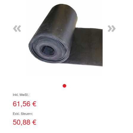
Ende
der
Bildgalerie
«
»
springen
Zum
Anfang
der
61,56 €
Bildgalerie
springen
50,88 €