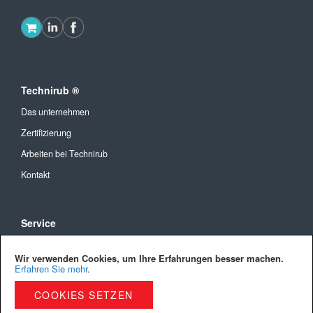
Technirub ®
Das unternehmen
Zertifizierung
Arbeiten bei Technirub
Kontakt
Service
Allgemeine Geschäftsbedingungen
Wir verwenden Cookies, um Ihre Erfahrungen besser machen.
Versandkosten und Lieferung
Erfahren Sie mehr
.
Bezahlmöglichkeiten
COOKIES SETZEN
Privacy Policy