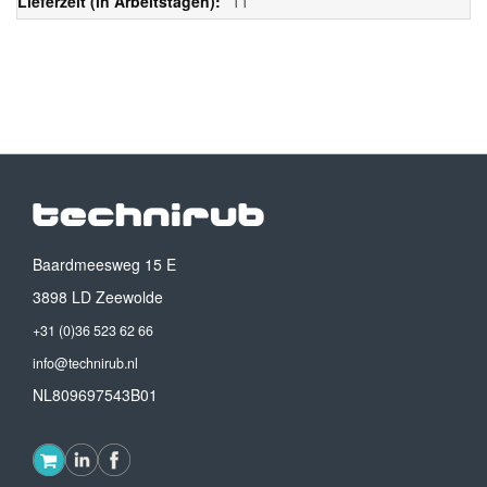
11
Baardmeesweg 15 E
3898 LD Zeewolde
+31 (0)36 523 62 66
info@technirub.nl
NL809697543B01