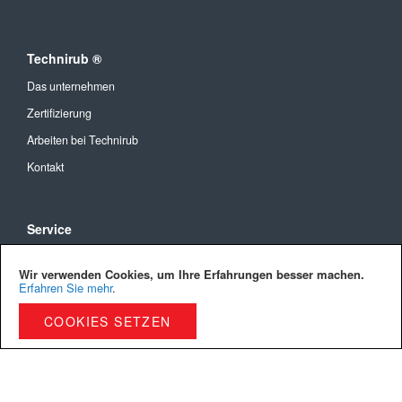
Technirub ®
Das unternehmen
Zertifizierung
Arbeiten bei Technirub
Kontakt
Service
Allgemeine Geschäftsbedingungen
Wir verwenden Cookies, um Ihre Erfahrungen besser machen.
Versandkosten und Lieferung
Erfahren Sie mehr
.
Bezahlmöglichkeiten
COOKIES SETZEN
Privacy Policy
Cookies