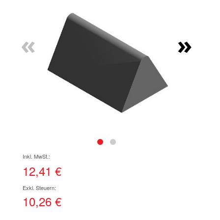
Ende
der
Bildgalerie
«
»
springen
Zum
Anfang
der
12,41 €
Bildgalerie
springen
10,26 €