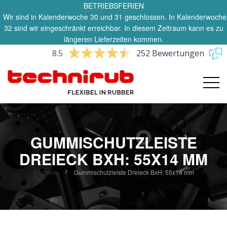
BETRIEBSFERIEN
Wir sind in Kalenderwoche 30 und 31 geschlossen. In Kalenderwoche
32 sind wir eingeschränkt erreichbar. In diesem Zeitraum kann es zu
längeren Lieferzeiten kommen.
8.5
252 Bewertungen
GUMMISCHUTZLEISTE
DREIECK BXH: 55X14 MM
Startseite
Gummischutzleiste Dreieck BxH: 55x14 mm
Zum