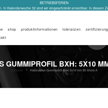
BETRIEBSFERIEN
. In Kalenderwoche 32 sind wir eingeschränkt erreichbar. In diesem Z
me
shop
produktinformationen
toleranzen
zertifizierung
takt
 GUMMIPROFIL BXH: 5X10 MM
Startseite
Halbrundes Gummiprofil BxH: 5x10 mm 50 Shore A