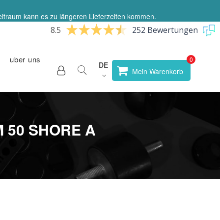
eitraum kann es zu längeren Lieferzeiten kommen.
8.5
252 Bewertungen
uber uns
Sprache
DE
Store
Mein Warenkorb
wählen
 50 SHORE A