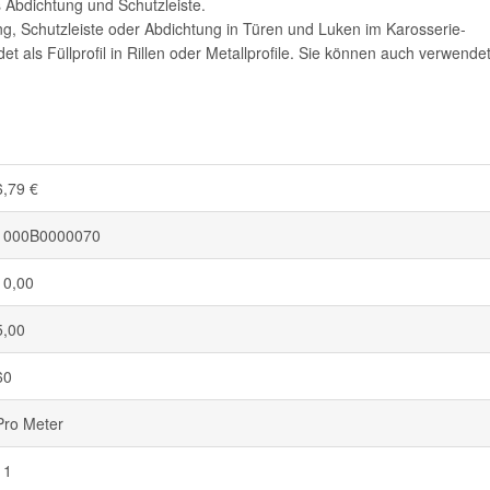
Abdichtung und Schutzleiste.
ng, Schutzleiste oder Abdichtung in Türen und Luken im Karosserie-
 als Füllprofil in Rillen oder Metallprofile. Sie können auch verwende
6,79 €
1000B0000070
10,00
5,00
60
Pro Meter
11