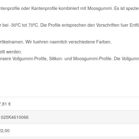
ntenprofile oder Kantenprofile kombiniert mit Moosgummi. Es ist spezi
ar bei -30ºC tot 70ºC. Die Profile entsprechen den Vorschriften fuer 
m Artikelnamen. Wir fuehren naemlich verschiedene Farben.
llt werden.
nsere Vollgummi-Profile, Silikon- und Moosgummi-Profile. Die Vollgumm
7,81 €
1025K4610066
22,00