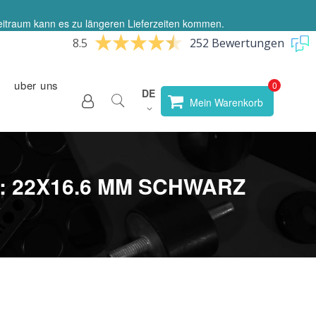
eitraum kann es zu längeren Lieferzeiten kommen.
8.5
252 Bewertungen
uber uns
Sprache
DE
Store
Mein Warenkorb
wählen
: 22X16.6 MM SCHWARZ
z