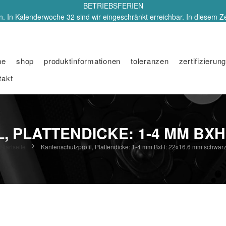
BETRIEBSFERIEN
. In Kalenderwoche 32 sind wir eingeschränkt erreichbar. In diesem Z
me
shop
produktinformationen
toleranzen
zertifizierung
takt
 PLATTENDICKE: 1-4 MM BXH
Startseite
Kantenschutzprofil, Plattendicke: 1-4 mm BxH: 22x16.6 mm schwar