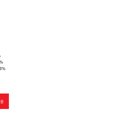
%
%
5
%
RB