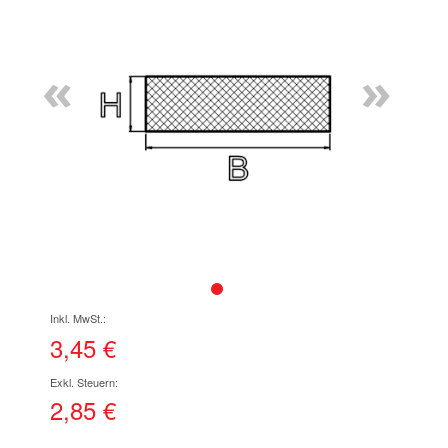
Ende
der
Bildgalerie
«
»
springen
Zum
Anfang
der
3,45 €
Bildgalerie
springen
2,85 €