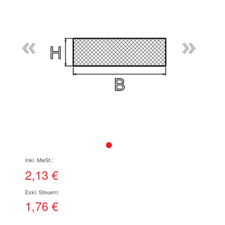
Ende
der
Bildgalerie
«
»
springen
Zum
Anfang
der
2,13 €
Bildgalerie
springen
1,76 €