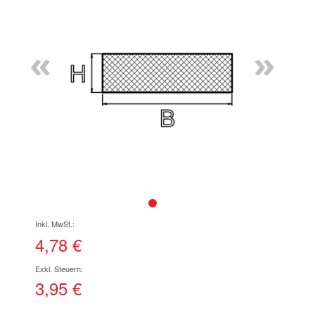
Ende
der
Bildgalerie
«
»
springen
Zum
Anfang
der
4,78 €
Bildgalerie
springen
3,95 €