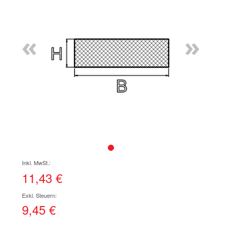
Ende
der
Bildgalerie
«
»
springen
Zum
Anfang
der
11,43 €
Bildgalerie
springen
9,45 €