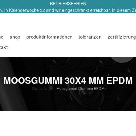
BETRIEBSFERIEN
. In Kalenderwoche 32 sind wir eingeschränkt erreichbar. In diesem Z
me
shop
produktinformationen
toleranzen
zertifizierung
takt
MOOSGUMMI 30X4 MM EPDM
Startseite
Moosgummi 30x4 mm EPDM