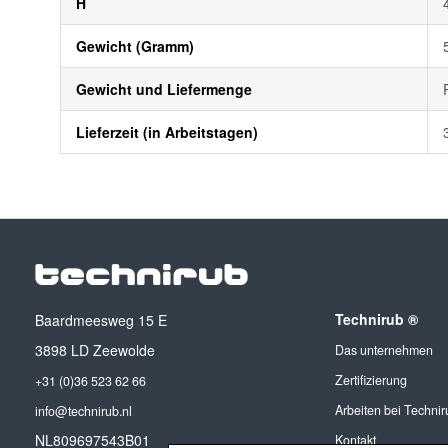
H
Gewicht (Gramm)
Gewicht und Liefermenge
Lieferzeit (in Arbeitstagen)
Technirub ®
Baardmeesweg 15 E
3898 LD Zeewolde
Das unternehmen
Zertifizierung
+31 (0)36 523 62 66
Arbeiten bei Technir
info@technirub.nl
NL809697543B01
Kontakt