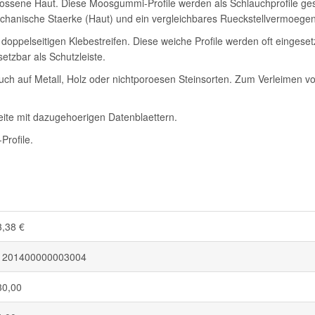
ssene Haut. Diese Moosgummi-Profile werden als Schlauchprofile gespr
mechanische Staerke (Haut) und ein vergleichbares Rueckstellvermoegen
 doppelseitigen Klebestreifen. Diese weiche Profile werden oft einge
etzbar als Schutzleiste.
auch auf Metall, Holz oder nichtporoesen Steinsorten. Zum Verleimen v
eite mit dazugehoerigen Datenblaettern.
Profile.
3,38 €
1201400000003004
30,00