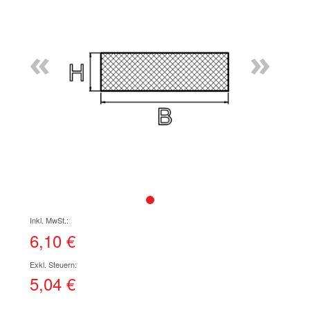
Ende
der
Bildgalerie
«
»
springen
Zum
Anfang
der
6,10 €
Bildgalerie
springen
5,04 €