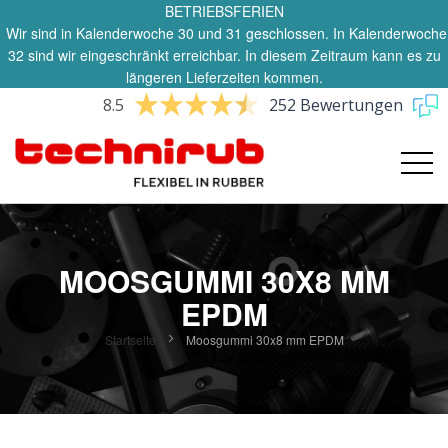
BETRIEBSFERIEN
Wir sind in Kalenderwoche 30 und 31 geschlossen. In Kalenderwoche
32 sind wir eingeschränkt erreichbar. In diesem Zeitraum kann es zu
längeren Lieferzeiten kommen.
8.5
252 Bewertungen
MOOSGUMMI 30X8 MM
EPDM
Startseite
Moosgummi 30x8 mm EPDM
Zum