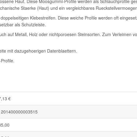
ssene Haut. Diese Moosgummi-Profile werden als Schlauchprofile gespr
mechanische Staerke (Haut) und ein vergleichbares Rueckstellvermoegen
 doppelseitigen Klebestreifen. Diese weiche Profile werden oft einge
etzbar als Schutzleiste.
auch auf Metall, Holz oder nichtporoesen Steinsorten. Zum Verleimen v
eite mit dazugehoerigen Datenblaettern.
Profile.
7,13 €
1201400000003515
35,00