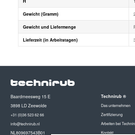
H
Gewicht (Gramm)
Gewicht und Liefermenge
Lieferzeit (in Arbeitstagen)
Technirub ®
Baardmeesweg 15 E
3898 LD Zeewolde
Das unternehmen
Zertifizierung
+31 (0)36 523 62 66
Arbeiten bei Technir
info@technirub.nl
NL809697543B01
Kontakt