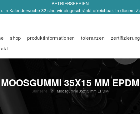
BETRIEBSFERIEN
. In Kalenderwoche 32 sind wir eingeschränkt erreichbar. In diesem Z
me
shop
produktinformationen
toleranzen
zertifizierung
takt
MOOSGUMMI 35X15 MM EPDM
Startseite
Moosgummi 35x15 mm EPDM