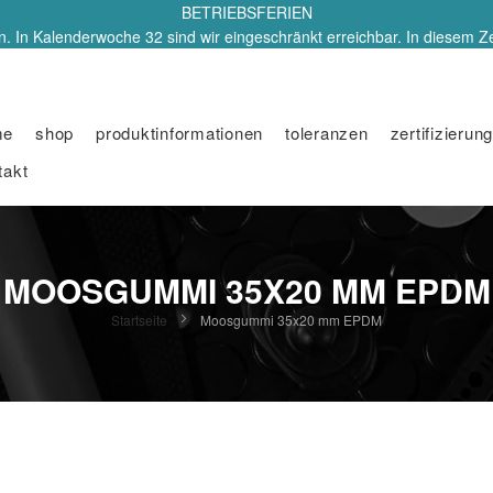
BETRIEBSFERIEN
. In Kalenderwoche 32 sind wir eingeschränkt erreichbar. In diesem Z
me
shop
produktinformationen
toleranzen
zertifizierung
takt
MOOSGUMMI 35X20 MM EPDM
Startseite
Moosgummi 35x20 mm EPDM