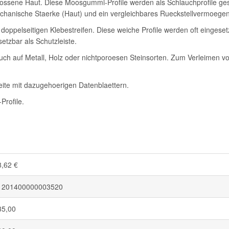
ssene Haut. Diese Moosgummi-Profile werden als Schlauchprofile gespr
mechanische Staerke (Haut) und ein vergleichbares Rueckstellvermoegen
 doppelseitigen Klebestreifen. Diese weiche Profile werden oft einge
etzbar als Schutzleiste.
auch auf Metall, Holz oder nichtporoesen Steinsorten. Zum Verleimen v
eite mit dazugehoerigen Datenblaettern.
Profile.
8,62 €
1201400000003520
35,00