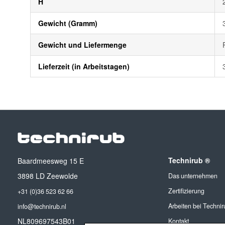
H
Gewicht (Gramm)
Gewicht und Liefermenge
Lieferzeit (in Arbeitstagen)
Technirub ®
Baardmeesweg 15 E
3898 LD Zeewolde
Das unternehmen
Zertifizierung
+31 (0)36 523 62 66
Arbeiten bei Technir
info@technirub.nl
NL809697543B01
Kontakt