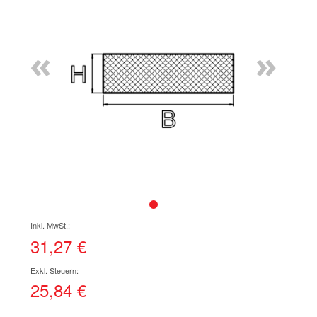
Ende
der
Bildgalerie
«
»
springen
Zum
Anfang
der
31,27 €
Bildgalerie
springen
25,84 €